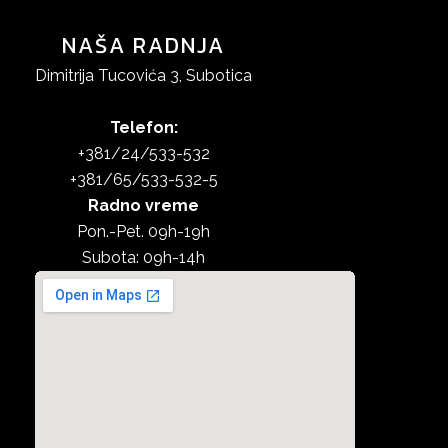
NAŠA RADNJA
Dimitrija Tucovića 3, Subotica
Telefon:
+381/24/533-532
+381/65/533-532-5
Radno vreme
Pon.-Pet. 09h-19h
Subota: 09h-14h