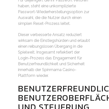
Für diejenigen, die ihr Passwort verloren
haben, steht eine unkomplizierte
Passwort-Wiederherstellungsoption zur
Auswahl, die die Nutzer durch einen
simplen Reset-Prozess leitet.
Dieser verbesserte Ansatz reduziert
wirksam die Einstiegshürden und erlaubt
einen reibungslosen Übergang in die
Spielwelt. Insgesamt reflektiert der
Login-Prozess das Engagement für
Benutzerfreundlichkeit und Sicherheit
innerhalb der Spinmama Casino-
Plattform wieder.
BENUTZERFREUNDLI
BENUTZEROBERFLÄC
UND STEUERUNG