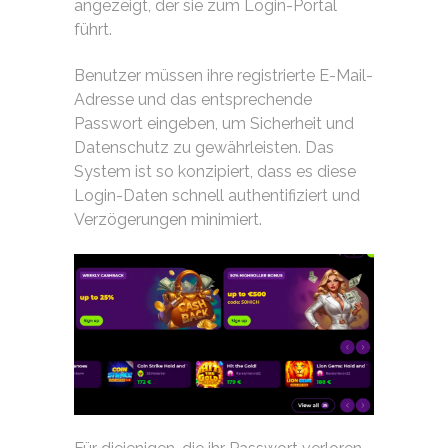
angezeigt, der sie zum Login-Portal
führt.
Benutzer müssen ihre registrierte E-Mail-
Adresse und das entsprechende
Passwort eingeben, um Sicherheit und
Datenschutz zu gewährleisten. Das
System ist so konzipiert, dass es diese
Login-Daten schnell authentifiziert und
Verzögerungen minimiert.