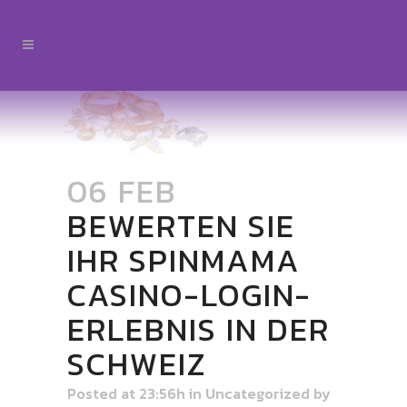
06 FEB
BEWERTEN SIE
IHR SPINMAMA
CASINO-LOGIN-
ERLEBNIS IN DER
SCHWEIZ
Posted at 23:56h
in
Uncategorized
by