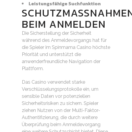
Leistungsfähige Suchfunktion
SCHUTZMASSNAHMEN 
EIM ANMELDEN
Die Sicherstellung der Sicherheit
während des Anmeldevorgangs hat für
die Spieler im Spinmama Casino höchste
Priorität und unterstützt die
anwenderfreundliche Navigation der
Plattform.
Das Casino verwendet starke
Verschlüsselungsprotokolle ein, um
sensible Daten vor potenziellen
Sicherheitsrisiken zu sichern. Spieler
ziehen Nutzen von der Multi-Faktor-
Authentifizierung, die durch weitere
Überprüfung beim Anmeldevorgang
eine weitere Schutzschicht bietet. Diese