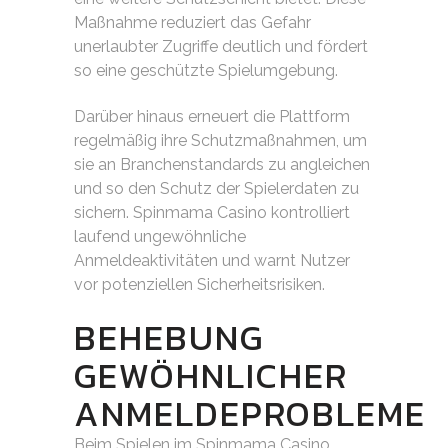
Maßnahme reduziert das Gefahr
unerlaubter Zugriffe deutlich und fördert
so eine geschützte Spielumgebung.
Darüber hinaus erneuert die Plattform
regelmäßig ihre Schutzmaßnahmen, um
sie an Branchenstandards zu angleichen
und so den Schutz der Spielerdaten zu
sichern. Spinmama Casino kontrolliert
laufend ungewöhnliche
Anmeldeaktivitäten und warnt Nutzer
vor potenziellen Sicherheitsrisiken.
BEHEBUNG
GEWÖHNLICHER
ANMELDEPROBLEME
Beim Spielen im Spinmama Casino