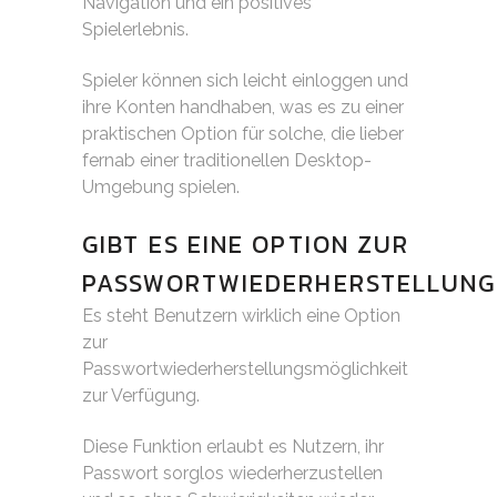
Navigation und ein positives
Spielerlebnis.
Spieler können sich leicht einloggen und
ihre Konten handhaben, was es zu einer
praktischen Option für solche, die lieber
fernab einer traditionellen Desktop-
Umgebung spielen.
GIBT ES EINE OPTION ZUR
PASSWORTWIEDERHERSTELLUNG
Es steht Benutzern wirklich eine Option
zur
Passwortwiederherstellungsmöglichkeit
zur Verfügung.
Diese Funktion erlaubt es Nutzern, ihr
Passwort sorglos wiederherzustellen