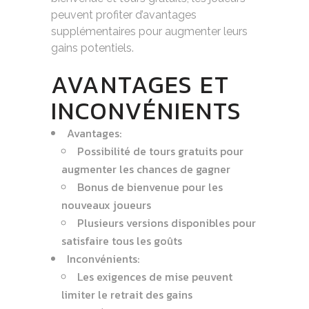
peuvent profiter d’avantages
supplémentaires pour augmenter leurs
gains potentiels.
AVANTAGES ET
INCONVÉNIENTS
Avantages:
Possibilité de tours gratuits pour
augmenter les chances de gagner
Bonus de bienvenue pour les
nouveaux joueurs
Plusieurs versions disponibles pour
satisfaire tous les goûts
Inconvénients:
Les exigences de mise peuvent
limiter le retrait des gains