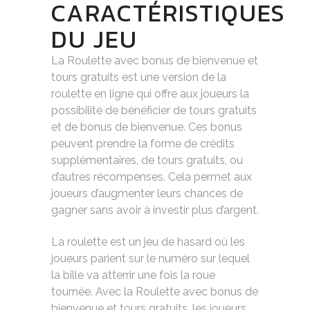
CARACTÉRISTIQUES
DU JEU
La Roulette avec bonus de bienvenue et
tours gratuits est une version de la
roulette en ligne qui offre aux joueurs la
possibilité de bénéficier de tours gratuits
et de bonus de bienvenue. Ces bonus
peuvent prendre la forme de crédits
supplémentaires, de tours gratuits, ou
d’autres récompenses. Cela permet aux
joueurs d’augmenter leurs chances de
gagner sans avoir à investir plus d’argent.
La roulette est un jeu de hasard où les
joueurs parient sur le numéro sur lequel
la bille va atterrir une fois la roue
tournée. Avec la Roulette avec bonus de
bienvenue et tours gratuits, les joueurs