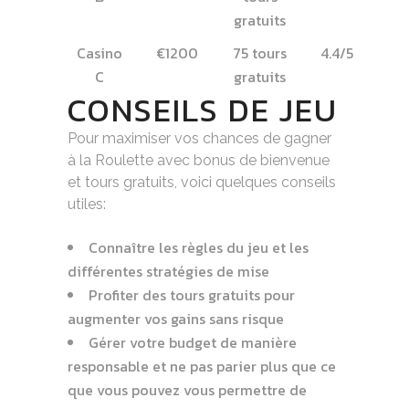
gratuits
Casino
€1200
75 tours
4.4/5
C
gratuits
CONSEILS DE JEU
Pour maximiser vos chances de gagner
à la Roulette avec bonus de bienvenue
et tours gratuits, voici quelques conseils
utiles:
Connaître les règles du jeu et les
différentes stratégies de mise
Profiter des tours gratuits pour
augmenter vos gains sans risque
Gérer votre budget de manière
responsable et ne pas parier plus que ce
que vous pouvez vous permettre de