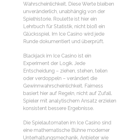
Wahrscheinlichkeit. Diese Werte bleiben
unveränderlich, unabhängig von der
Spielhistorie. Roulette ist hier ein
Lehrbuch für Statistik, nicht bloß ein
Glücksspiel. Im Ice Casino wird jede
Runde dokumentiert und überprüft.
Blackjack im Ice Casino ist ein
Experiment der Logik. Jede
Entscheidung – ziehen, stehen, teilen
oder verdoppeln – verändert die
Gewinnwahrscheinlichkeit. Fairness
basiert hier auf Regeln, nicht auf Zufall.
Spieler mit analytischem Ansatz erzielen
konsistent bessere Ergebnisse.
Die Spielautomaten im Ice Casino sind
eine mathematische Bühne moderner
Unterhaltungsmechanik. Anbieter wie