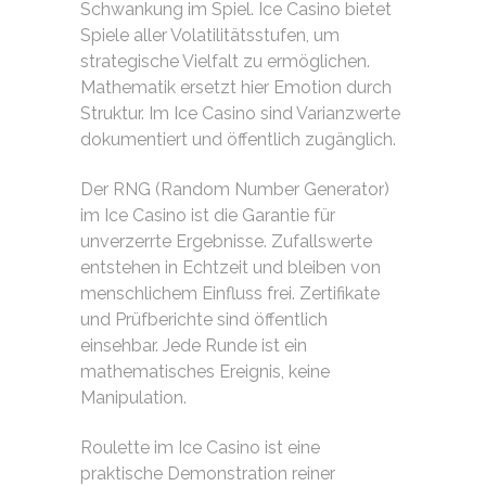
Schwankung im Spiel. Ice Casino bietet
Spiele aller Volatilitätsstufen, um
strategische Vielfalt zu ermöglichen.
Mathematik ersetzt hier Emotion durch
Struktur. Im Ice Casino sind Varianzwerte
dokumentiert und öffentlich zugänglich.
Der RNG (Random Number Generator)
im Ice Casino ist die Garantie für
unverzerrte Ergebnisse. Zufallswerte
entstehen in Echtzeit und bleiben von
menschlichem Einfluss frei. Zertifikate
und Prüfberichte sind öffentlich
einsehbar. Jede Runde ist ein
mathematisches Ereignis, keine
Manipulation.
Roulette im Ice Casino ist eine
praktische Demonstration reiner