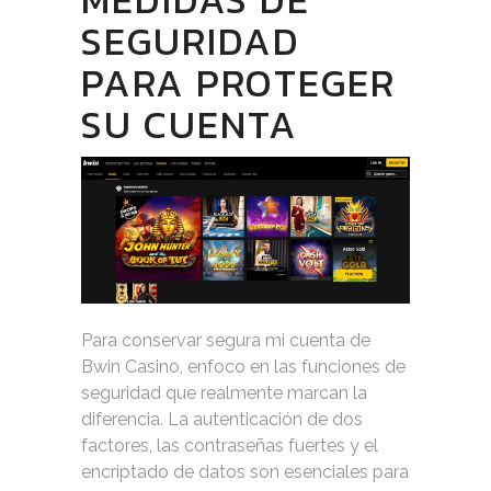
SEGURIDAD
PARA PROTEGER
SU CUENTA
Para conservar segura mi cuenta de
Bwin Casino, enfoco en las funciones de
seguridad que realmente marcan la
diferencia. La autenticación de dos
factores, las contraseñas fuertes y el
encriptado de datos son esenciales para