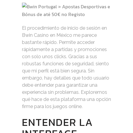
El procedimiento de inicio de sesión en
Bwin Casino en México me parece
bastante rápido. Permite acceder
rápidamente a partidas y promociones
con solo unos clicks. Gracias a sus
robustas funciones de seguridad, siento
que mi perfil está bien segura. Sin
embargo, hay detalles que todo usuario
debe entender para garantizar una
experiencia sin problemas. Exploremos
qué hace de esta plataforma una opción
firme para los juegos online.
ENTENDER LA