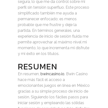
segura, lo que me da control sobre mi
perfil sin tensión superfluo. Este proceso
simplificado también me ayuda a
permanecer enfocado; es menos
probable que me frustre y deje la
partida. En términos generales, una
experiencia de inicio de sesión fluida me
permite aprovechar al máximo nivel mi
momento, lo que incrementa mi disfrute
y mi éxito en los títulos.
RESUMEN
En resumen,
bwincasino.io
, Bwin Casino
hace más fácil el acceso a
emocionantes juegos en línea en México
gracias a su simple proceso de inicio de
sesión. Siguiendo los fáciles pasos para
iniciar sesión y empleando las sólidas