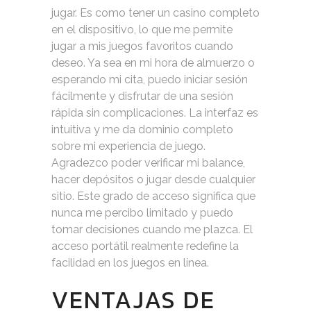
jugar. Es como tener un casino completo
en el dispositivo, lo que me permite
jugar a mis juegos favoritos cuando
deseo. Ya sea en mi hora de almuerzo o
esperando mi cita, puedo iniciar sesión
fácilmente y disfrutar de una sesión
rápida sin complicaciones. La interfaz es
intuitiva y me da dominio completo
sobre mi experiencia de juego.
Agradezco poder verificar mi balance,
hacer depósitos o jugar desde cualquier
sitio. Este grado de acceso significa que
nunca me percibo limitado y puedo
tomar decisiones cuando me plazca. El
acceso portátil realmente redefine la
facilidad en los juegos en línea.
VENTAJAS DE