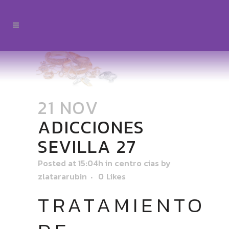
21 NOV
ADICCIONES
SEVILLA 27
Posted at 15:04h
in
centro cias
by
zlatararubin
0
Likes
TRATAMIENTO