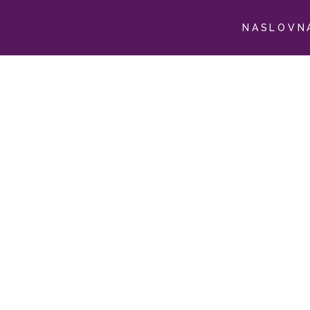
NASLOVN