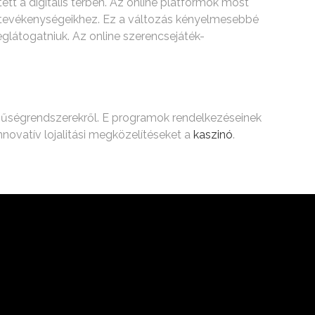
t a digitális térben. Az online platformok most
 tevékenységeikhez. Ez a változás kényelmesebbé
glátogatniuk. Az online szerencsejáték-
 hűségrendszerekről. E programok rendelkezéseinek
innovatív lojalitási megközelítéseket a
kaszinó
.