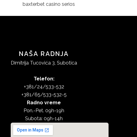
baxterbet casino serios
NAŠA RADNJA
Dimitrija Tucovića 3, Subotica
Telefon:
+381/24/533-532
+381/65/533-532-5
Radno vreme
Pon.-Pet. 09h-19h
Subota: 09h-14h