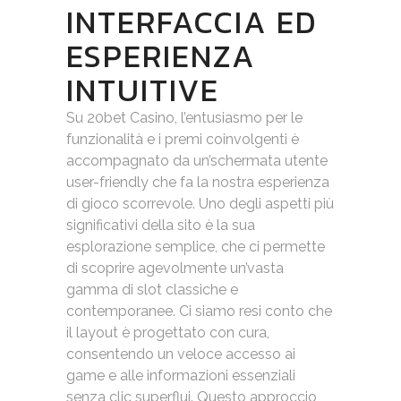
INTERFACCIA ED
ESPERIENZA
INTUITIVE
Su 20bet Casino, l’entusiasmo per le
funzionalità e i premi coinvolgenti è
accompagnato da un’schermata utente
user-friendly che fa la nostra esperienza
di gioco scorrevole. Uno degli aspetti più
significativi della sito è la sua
esplorazione semplice, che ci permette
di scoprire agevolmente un’vasta
gamma di slot classiche e
contemporanee. Ci siamo resi conto che
il layout è progettato con cura,
consentendo un veloce accesso ai
game e alle informazioni essenziali
senza clic superflui. Questo approccio