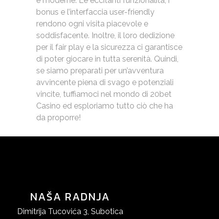
e moderne. Le eccitanti funzionalità, i
bonus e l’interfaccia user-friendly
rendono ogni visita piacevole e
soddisfacente. Inoltre, il loro dedizione
per il fair play e la sicurezza ci garantisce
di poter giocare in tutta serenità. Quindi,
se siamo preparati per un’avventura
avvincente piena di svago e potenziali
vincite, tuffiamoci nel mondo di 20bet
Casino ed esploriamo tutto ciò che ha
da proporre!
NAŠA RADNJA
Dimitrija Tucovića 3, Subotica