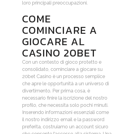
loro principali preoccupazioni.
COME
COMINCIARE A
GIOCARE AL
CASINO 20BET
Con un contesto di gioco protetto e
consolidato, cominciare a giocare su
20bet Casino è un processo semplice
che apre le opportunità a un universo di
divertimento. Per prima cosa, è
necessario finire la iscrizione del nostro
profilo, che necessita solo pochi minuti.
Inserendo informazioni essenziali come
il nostro indirizzo email e la password
preferita, costruiamo un account sicuro
che consente l’accesso alla sistema. Una