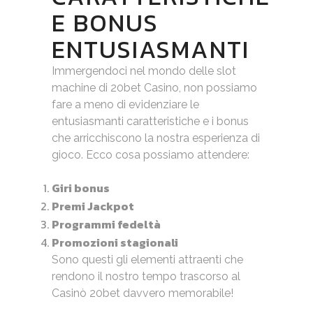
E BONUS
ENTUSIASMANTI
Immergendoci nel mondo delle slot
machine di 20bet Casino, non possiamo
fare a meno di evidenziare le
entusiasmanti caratteristiche e i bonus
che arricchiscono la nostra esperienza di
gioco. Ecco cosa possiamo attendere:
Giri bonus
Premi Jackpot
Programmi fedeltà
Promozioni stagionali
Sono questi gli elementi attraenti che
rendono il nostro tempo trascorso al
Casinò 20bet davvero memorabile!