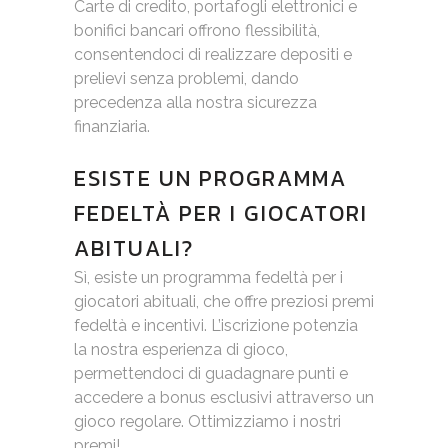
Carte di credito, portafogli elettronici e
bonifici bancari offrono flessibilità,
consentendoci di realizzare depositi e
prelievi senza problemi, dando
precedenza alla nostra sicurezza
finanziaria.
ESISTE UN PROGRAMMA
FEDELTÀ PER I GIOCATORI
ABITUALI?
Sì, esiste un programma fedeltà per i
giocatori abituali, che offre preziosi premi
fedeltà e incentivi. L’iscrizione potenzia
la nostra esperienza di gioco,
permettendoci di guadagnare punti e
accedere a bonus esclusivi attraverso un
gioco regolare. Ottimizziamo i nostri
premi!