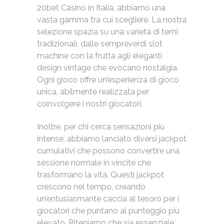
20bet Casino in Italia, abbiamo una
vasta gamma tra cui scegliere. La nostra
selezione spazia su una varietà di temi
tradizionali, dalle sempreverdi slot
machine con la frutta agli eleganti
design vintage che evocano nostalgia.
Ogni gioco offre un’esperienza di gioco
unica, abilmente realizzata per
coinvolgere i nostri giocatori.
Inoltre, per chi cerca sensazioni più
intense, abbiamo lanciato diversi jackpot
cumulativi che possono convertire una
sessione normale in vincite che
trasformano la vita. Questi jackpot
crescono nel tempo, creando
un’entusiasmante caccia al tesoro per i
giocatori che puntano al punteggio più
elevato. Riteniamo che sia essenziale