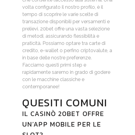
volta configurato il nostro profilo, è il
tempo di scoprire le varie scelte di
transazione disponibili per versamenti e
prelievi. 20bet offre una vasta selezione
di metodi, assicurando flessibilità e
praticità. Possiamo optare tra carte di
credito, e-wallet o perfino criptovalute, a
in base delle nostre preferenze.
Facciamo questi primi step e
rapidamente saremo in grado di godere
con le macchine classiche e
contemporanee!
QUESITI COMUNI
IL CASINÒ 20BET OFFRE
UN’APP MOBILE PER LE
SLOT?