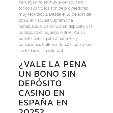
de juegos no es muy extenso, pero
todos sus títulos son de proveedores
muy reputados. Desde el 10 de abril de
2024, el Tribunal Supremo ha
restablecido los bonos sin depósito y la
publicidad en el juego online. Por su
puesto, está sujeto a términos y
condiciones (rollover de 40x) que deben
ser leídas en su sitio web.
¿VALE LA PENA
UN BONO SIN
DEPÓSITO
CASINO EN
ESPAÑA EN
2025?