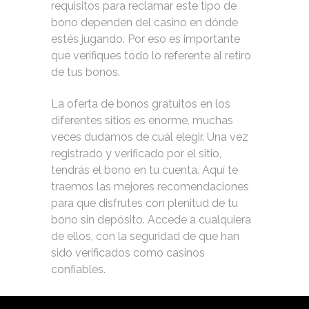
requisitos para reclamar este tipo de
bono dependen del casino en dónde
estés jugando. Por eso es importante
que verifiques todo lo referente al retiro
de tus bonos.
La oferta de bonos gratuitos en los
diferentes sitios es enorme, muchas
veces dudamos de cuál elegir. Una vez
registrado y verificado por el sitio,
tendrás el bono en tu cuenta. Aquí te
traemos las mejores recomendaciones
para que disfrutes con plenitud de tu
bono sin depósito. Accede a cualquiera
de ellos, con la seguridad de que han
sido verificados como casinos
confiables.