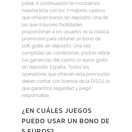
póker. A continuación te mostramos
nuestra lista con los 7 mejores casinos
que ofrecen bonos sin depósito. Una de
las que mayores facilidades
proporcionan a los usuarios es la clásica
promoción para obtener un bono de
10€ gratis sin depósito. Una vez
cumplidas las condiciones, podrás retirar
tus ganancias del casino 10 euros gratis
sin depósito España. Todos los
operadores que ofrecen esta promoción
deben contar con licencia de la DGOJ, lo
que garantiza seguridad y juego
responsable.
¿EN CUÁLES JUEGOS
PUEDO USAR UN BONO DE
5 EUROS?