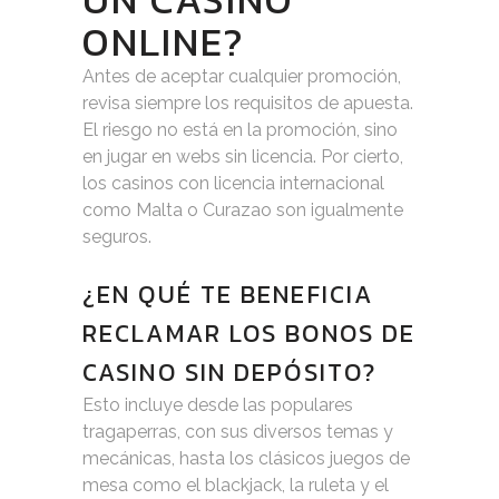
ONLINE?
Antes de aceptar cualquier promoción,
revisa siempre los requisitos de apuesta.
El riesgo no está en la promoción, sino
en jugar en webs sin licencia. Por cierto,
los casinos con licencia internacional
como Malta o Curazao son igualmente
seguros.
¿EN QUÉ TE BENEFICIA
RECLAMAR LOS BONOS DE
CASINO SIN DEPÓSITO?
Esto incluye desde las populares
tragaperras, con sus diversos temas y
mecánicas, hasta los clásicos juegos de
mesa como el blackjack, la ruleta y el