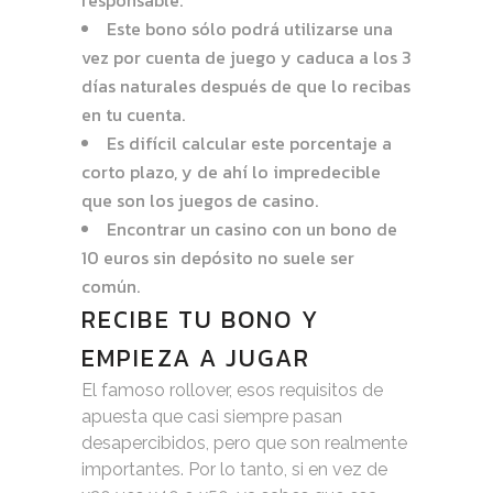
responsable.
Este bono sólo podrá utilizarse una
vez por cuenta de juego y caduca a los 3
días naturales después de que lo recibas
en tu cuenta.
Es difícil calcular este porcentaje a
corto plazo, y de ahí lo impredecible
que son los juegos de casino.
Encontrar un casino con un bono de
10 euros sin depósito no suele ser
común.
RECIBE TU BONO Y
EMPIEZA A JUGAR
El famoso rollover, esos requisitos de
apuesta que casi siempre pasan
desapercibidos, pero que son realmente
importantes. Por lo tanto, si en vez de