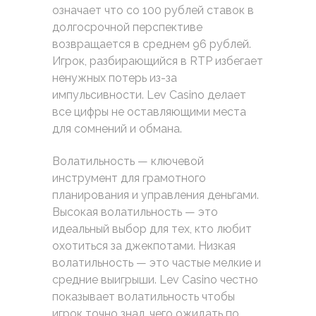
означает что со 100 рублей ставок в
долгосрочной перспективе
возвращается в среднем 96 рублей.
Игрок, разбирающийся в RTP избегает
ненужных потерь из-за
импульсивности. Lev Casino делает
все цифры не оставляющими места
для сомнений и обмана.
Волатильность — ключевой
инструмент для грамотного
планирования и управления деньгами.
Высокая волатильность — это
идеальный выбор для тех, кто любит
охотиться за джекпотами. Низкая
волатильность — это частые мелкие и
средние выигрыши. Lev Casino честно
показывает волатильность чтобы
игрок точно знал, чего ожидать по