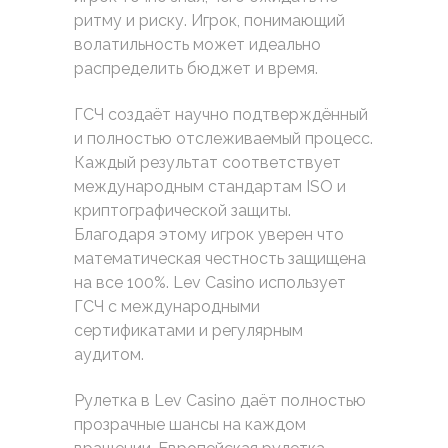
ритму и риску. Игрок, понимающий
волатильность может идеально
распределить бюджет и время.
ГСЧ создаёт научно подтверждённый
и полностью отслеживаемый процесс.
Каждый результат соответствует
международным стандартам ISO и
криптографической защиты.
Благодаря этому игрок уверен что
математическая честность защищена
на все 100%. Lev Casino использует
ГСЧ с международными
сертификатами и регулярным
аудитом.
Рулетка в Lev Casino даёт полностью
прозрачные шансы на каждом