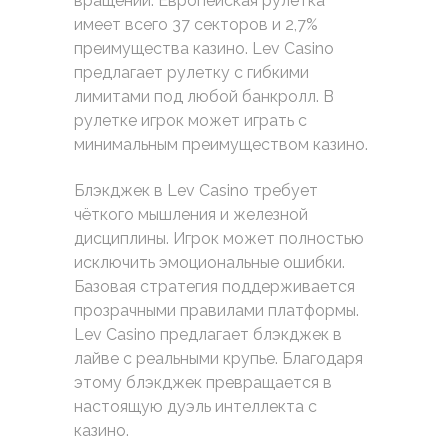
вращении. Европейская рулетка
имеет всего 37 секторов и 2,7%
преимущества казино. Lev Casino
предлагает рулетку с гибкими
лимитами под любой банкролл. В
рулетке игрок может играть с
минимальным преимуществом казино.
Блэкджек в Lev Casino требует
чёткого мышления и железной
дисциплины. Игрок может полностью
исключить эмоциональные ошибки.
Базовая стратегия поддерживается
прозрачными правилами платформы.
Lev Casino предлагает блэкджек в
лайве с реальными крупье. Благодаря
этому блэкджек превращается в
настоящую дуэль интеллекта с
казино.