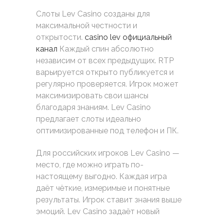
Слоты Lev Casino созданы для
максимальной честности и
открытости.
casino lev официальный
канал
Каждый спин абсолютно
независим от всех предыдущих. RTP
варьируется открыто публикуется и
регулярно проверяется. Игрок может
максимизировать свои шансы
благодаря знаниям. Lev Casino
предлагает слоты идеально
оптимизированные под телефон и ПК.
Для российских игроков Lev Casino —
место, где можно играть по-
настоящему выгодно. Каждая игра
даёт чёткие, измеримые и понятные
результаты. Игрок ставит знания выше
эмоций. Lev Casino задаёт новый